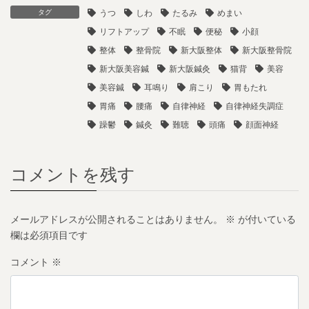
タグ
うつ
しわ
たるみ
めまい
リフトアップ
不眠
便秘
小顔
整体
整骨院
新大阪整体
新大阪整骨院
新大阪美容鍼
新大阪鍼灸
猫背
美容
美容鍼
耳鳴り
肩こり
胃もたれ
胃痛
腰痛
自律神経
自律神経失調症
躁鬱
鍼灸
難聴
頭痛
顔面神経
コメントを残す
メールアドレスが公開されることはありません。
※
が付いている
欄は必須項目です
コメント
※