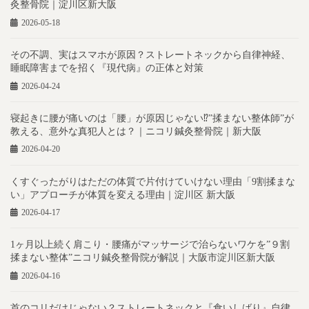
灸整骨院｜淀川区新大阪
2026-05-18
その不調、実はスマホが原因？ストレートネックから自律神経、
睡眠障害までを招く『現代病』の正体と対策
2026-04-24
寝起きに腰が痛いのは「腰」が原因じゃない⁉︎”揉まない整体師”が
教える、意外な真犯人とは？｜ニコリ鍼灸整骨院｜新大阪
2026-04-20
くすぐったがりはただの体質で片付けていけない理由「9割揉まな
い」アプローチが体質を変える理由｜淀川区 新大阪
2026-04-17
1ヶ月以上続く肩こり・腰痛がマッサージで治らないワケを”９割
揉まない整体”ニコリ鍼灸整骨院が解説｜大阪市淀川区新大阪
2026-04-16
首のコリだけじゃない？ストレートネックと『食いしばり』自律