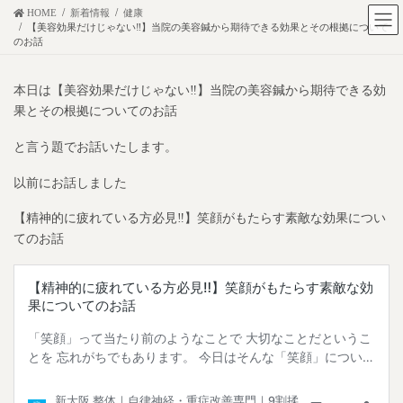
コ
ナ
HOME
新着情報
健康
【美容効果だけじゃない‼︎】当院の美容鍼から期待できる効果とその根拠について
ン
ビ
のお話
テ
ゲ
ン
ー
本日は【美容効果だけじゃない‼︎】当院の美容鍼から期待できる効
ツ
シ
果とその根拠についてのお話
に
ョ
移
ン
と言う題でお話いたします。
動
に
以前にお話しました
移
動
【精神的に疲れている方必見‼︎】笑顔がもたらす素敵な効果につい
てのお話