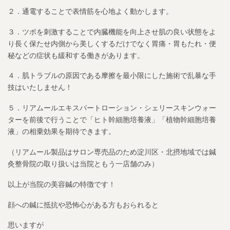
２．通電することで表情筋を心地よく動かします。
３．ツボを刺激することで内臓機能を向上させ肌の良い状態をよ
り長く保たせ内側から美しくするだけでなく胃痛・胃もたれ・便
秘などの症状も緩和する働きがあります。
４．肌トラブルの原因である摩擦を最小限にした施術で乱暴な手
技はいたしません！
５．リアムールエキスパートローション・シェリースキンウォー
ターを前後で行うことで「ヒト幹細胞培養液」「植物幹細胞培養
液」の相乗効果を期待できます。
（リアムール製品はサロン専売品のため淀川区・北摂地域では鍼
灸整骨院の取り扱いは当院ともう一店舗のみ）
以上が当院の美容鍼の特徴です！
顔への鍼に抵抗や恐怖心がある方もおられると
思いますが