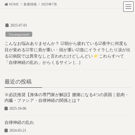
コ
ナ
HOME
新着情報
2025年7月
ン
ビ
テ
ゲ
2025-07-01
ン
ー
ツ
シ
Uncategorized
に
ョ
こんなお悩みありませんか？ ☑︎朝から疲れている☑︎夜中に何度も
移
ン
目が覚める☑︎常に肩が重い・頭が重い☑︎急にイライラしたり涙が出
動
に
る☑︎病院では異常なしと言われたけどしんどい
これらすべて
「自律神経の乱れ」からくるサイン […]
移
動
最近の投稿
※必読推奨【身体の専門家が解説】腰痛になる4つの原因｜筋肉・
内臓・ファシア・自律神経の関係とは？
2025-10-06
自律神経の乱れ
2024-03-21