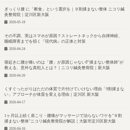
ぎっくり腰 に「断食」という選択を｜９割揉まない整体 ニコリ鍼
灸整骨院｜淀川区新大阪
2026-05-18
その不調、実はスマホが原因？ストレートネックから自律神経、
睡眠障害までを招く『現代病』の正体と対策
2026-04-24
寝起きに腰が痛いのは「腰」が原因じゃない⁉︎”揉まない整体師”が
教える、意外な真犯人とは？｜ニコリ鍼灸整骨院｜新大阪
2026-04-20
くすぐったがりはただの体質で片付けていけない理由「9割揉まな
い」アプローチが体質を変える理由｜淀川区 新大阪
2026-04-17
1ヶ月以上続く肩こり・腰痛がマッサージで治らないワケを”９割
揉まない整体”ニコリ鍼灸整骨院が解説｜大阪市淀川区新大阪
2026-04-16