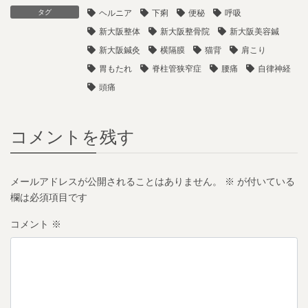
タグ
ヘルニア
下痢
便秘
呼吸
新大阪整体
新大阪整骨院
新大阪美容鍼
新大阪鍼灸
横隔膜
猫背
肩こり
胃もたれ
脊柱管狭窄症
腰痛
自律神経
頭痛
コメントを残す
メールアドレスが公開されることはありません。
※
が付いている
欄は必須項目です
コメント
※