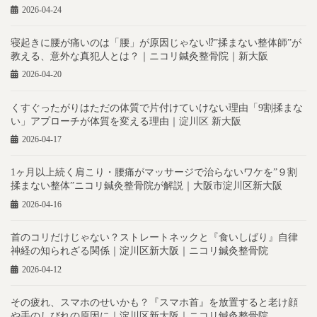
2026-04-24
寝起きに腰が痛いのは「腰」が原因じゃない⁉︎”揉まない整体師”が
教える、意外な真犯人とは？｜ニコリ鍼灸整骨院｜新大阪
2026-04-20
くすぐったがりはただの体質で片付けていけない理由「9割揉まな
い」アプローチが体質を変える理由｜淀川区 新大阪
2026-04-17
1ヶ月以上続く肩こり・腰痛がマッサージで治らないワケを”９割
揉まない整体”ニコリ鍼灸整骨院が解説｜大阪市淀川区新大阪
2026-04-16
首のコリだけじゃない？ストレートネックと『食いしばり』自律
神経の知られざる関係｜淀川区新大阪｜ニコリ鍼灸整骨院
2026-04-12
その疲れ、スマホのせいかも？『スマホ首』を放置すると老け顔
や手のしびれの原因に｜淀川区新大阪｜ニコリ鍼灸整骨院