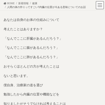
コ
ナ
HOME
新着情報
健康
人間の体の作りってすごい‼︎内臓の位置が今ある意味についてのお話
ン
ビ
テ
ゲ
あなたは自身のお体の仕組みについて
ン
ー
ツ
シ
考えたことはありますか？
に
ョ
移
ン
「なんでここに肝臓があるんだろう？」
動
に
「なんでここに腸があるんだろう？」
移
動
「なんでここに肺があるんだろう？」
おそらくほとんどの方が考えたことは
ないと思います。
僕自身、治療家の道を選び
勉強したから内臓の位置や機能などを
知りましたがそうでなければ考えることは