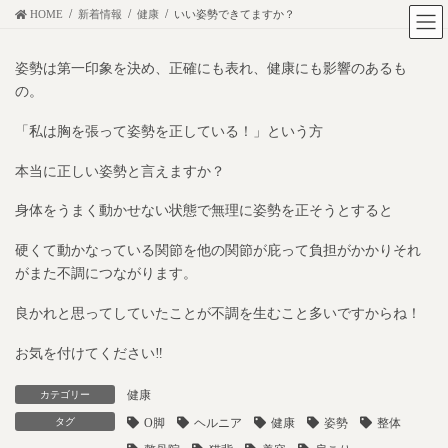
コ
ナ
HOME
新着情報
健康
いい姿勢できてますか？
ン
ビ
テ
ゲ
姿勢は第一印象を決め、正確にも表れ、健康にも影響のあるも
ン
ー
の。
ツ
シ
「私は胸を張って姿勢を正している！」という方
に
ョ
移
ン
本当に正しい姿勢と言えますか？
動
に
身体をうまく動かせない状態で無理に姿勢を正そうとすると
移
動
硬くて動かなっている関節を他の関節が庇って負担がかかりそれ
がまた不調につながります。
良かれと思ってしていたことが不調を生むこと多いですからね！
お気を付けてください‼︎
健康
カテゴリー
タグ
O脚
ヘルニア
健康
姿勢
整体