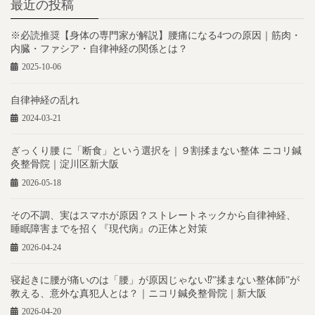
最近の投稿
※必読推奨【身体の専門家が解説】腰痛になる4つの原因｜筋肉・
内臓・ファシア・自律神経の関係とは？
2025-10-06
自律神経の乱れ
2024-03-21
ぎっくり腰 に「断食」という選択を｜９割揉まない整体 ニコリ鍼
灸整骨院｜淀川区新大阪
2026-05-18
その不調、実はスマホが原因？ストレートネックから自律神経、
睡眠障害までを招く『現代病』の正体と対策
2026-04-24
寝起きに腰が痛いのは「腰」が原因じゃない⁉︎”揉まない整体師”が
教える、意外な真犯人とは？｜ニコリ鍼灸整骨院｜新大阪
2026-04-20