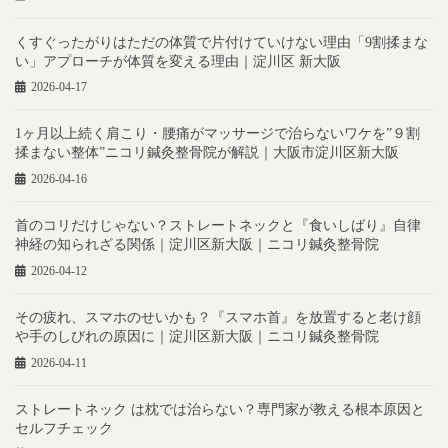
くすぐったがりはただの体質で片付けていけない理由「9割揉まな
い」アプローチが体質を変える理由｜淀川区 新大阪
2026-04-17
1ヶ月以上続く肩こり・腰痛がマッサージで治らないワケを”９割
揉まない整体”ニコリ鍼灸整骨院が解説｜大阪市淀川区新大阪
2026-04-16
首のコリだけじゃない？ストレートネックと『食いしばり』自律
神経の知られざる関係｜淀川区新大阪｜ニコリ鍼灸整骨院
2026-04-12
その疲れ、スマホのせいかも？『スマホ首』を放置すると老け顔
や手のしびれの原因に｜淀川区新大阪｜ニコリ鍼灸整骨院
2026-04-11
ストレートネック は枕では治らない？専門家が教える根本原因と
セルフチェック