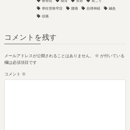
整骨院
猫背
美容
肩こり
脊柱管狭窄症
腰痛
自律神経
鍼灸
頭痛
コメントを残す
メールアドレスが公開されることはありません。
※
が付いている
欄は必須項目です
コメント
※