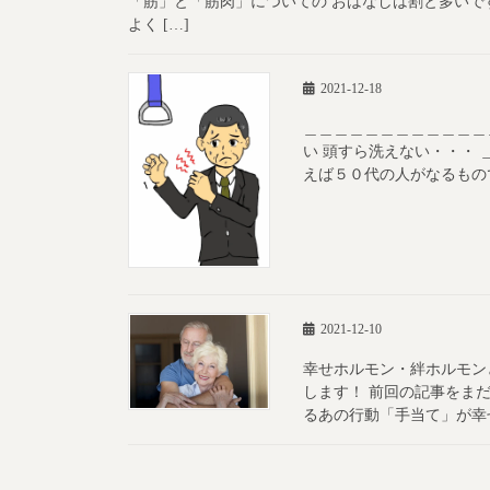
「筋」と「筋肉」についての おはなしは割と多いで
よく […]
2021-12-18
＿＿＿＿＿＿＿＿＿＿＿＿
い 頭すら洗えない・・・
えば５０代の人がなるもので
2021-12-10
幸せホルモン・絆ホルモン
します！ 前回の記事をまだ
るあの行動「手当て」が幸せ