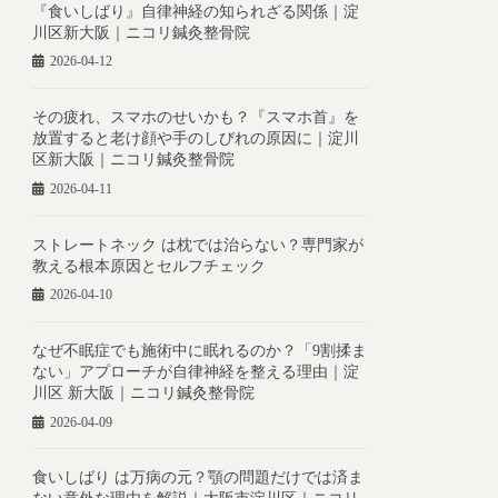
『食いしばり』自律神経の知られざる関係｜淀
川区新大阪｜ニコリ鍼灸整骨院
2026-04-12
その疲れ、スマホのせいかも？『スマホ首』を
放置すると老け顔や手のしびれの原因に｜淀川
区新大阪｜ニコリ鍼灸整骨院
2026-04-11
ストレートネック は枕では治らない？専門家が
教える根本原因とセルフチェック
2026-04-10
なぜ不眠症でも施術中に眠れるのか？「9割揉ま
ない」アプローチが自律神経を整える理由｜淀
川区 新大阪｜ニコリ鍼灸整骨院
2026-04-09
食いしばり は万病の元？顎の問題だけでは済ま