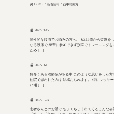
コ
ナ
HOME
新着情報
西中島南方
ン
ビ
テ
ゲ
ン
ー
2022-03-15
ツ
シ
に
ョ
慢性的な腰痛でお悩みの方へ。 私は3歳から柔道を
なる腰痛で 練習に参加できず別室でトレーニングを
移
ン
ため […]
動
に
移
2022-03-11
動
数多くある治療院がある中 このような思いをした方
他院で思われた方は 結構おられます。 特にマッサ
い傾 […]
2022-01-25
患者さんとのお話で ちょくちょく出てくるこんな会