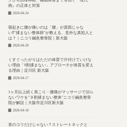
クから自律神経、睡眠障害までを招く『現代
病』の正体と対策
2026-04-24
寝起きに腰が痛いのは「腰」が原因じゃな
い⁉︎”揉まない整体師”が教える、意外な真犯人と
は？｜ニコリ鍼灸整骨院｜新大阪
2026-04-20
くすぐったがりはただの体質で片付けていけな
い理由「9割揉まない」アプローチが体質を変え
る理由｜淀川区 新大阪
2026-04-17
1ヶ月以上続く肩こり・腰痛がマッサージで治ら
ないワケを”９割揉まない整体”ニコリ鍼灸整骨
院が解説｜大阪市淀川区新大阪
2026-04-16
首のコリだけじゃない？ストレートネックと