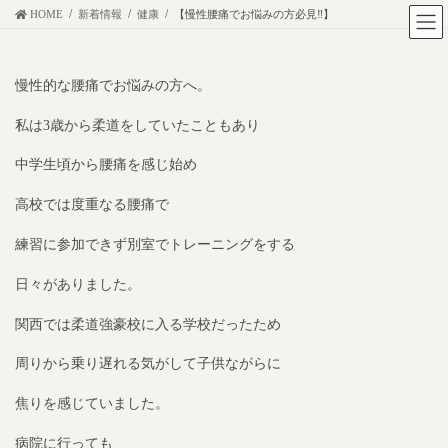
コ
ナ
HOME
新着情報
健康
【慢性腰痛でお悩みの方必見‼︎】
ン
ビ
テ
ゲ
慢性的な腰痛でお悩みの方へ。
ン
ー
ツ
シ
私は3歳から柔道をしていたこともあり
に
ョ
移
ン
中学生頃から腰痛を感じ始め
動
に
高校では度重なる腰痛で
移
動
練習に参加できず別室でトレーニングをする
日々がありました。
関西では柔道強豪校に入る学校だったため
周りから乗り遅れる気がして子供ながらに
焦りを感じていました。
病院に行っても