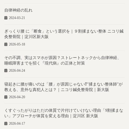
自律神経の乱れ
2024-03-21
ぎっくり腰 に「断食」という選択を｜９割揉まない整体 ニコリ鍼
灸整骨院｜淀川区新大阪
2026-05-18
その不調、実はスマホが原因？ストレートネックから自律神経、
睡眠障害までを招く『現代病』の正体と対策
2026-04-24
寝起きに腰が痛いのは「腰」が原因じゃない⁉︎”揉まない整体師”が
教える、意外な真犯人とは？｜ニコリ鍼灸整骨院｜新大阪
2026-04-20
くすぐったがりはただの体質で片付けていけない理由「9割揉まな
い」アプローチが体質を変える理由｜淀川区 新大阪
2026-04-17