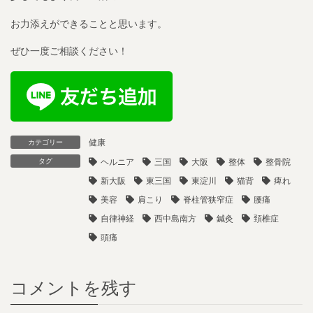
お力添えができることと思います。
ぜひ一度ご相談ください！
健康
カテゴリー
タグ
ヘルニア
三国
大阪
整体
整骨院
新大阪
東三国
東淀川
猫背
痺れ
美容
肩こり
脊柱管狭窄症
腰痛
自律神経
西中島南方
鍼灸
頚椎症
頭痛
コメントを残す