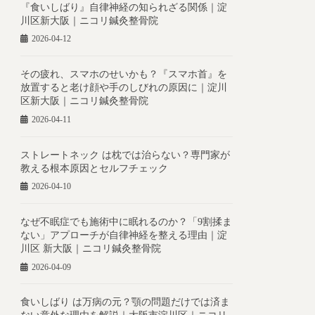
『食いしばり』自律神経の知られざる関係｜淀
川区新大阪｜ニコリ鍼灸整骨院
2026-04-12
その疲れ、スマホのせいかも？『スマホ首』を
放置すると老け顔や手のしびれの原因に｜淀川
区新大阪｜ニコリ鍼灸整骨院
2026-04-11
ストレートネック は枕では治らない？専門家が
教える根本原因とセルフチェック
2026-04-10
なぜ不眠症でも施術中に眠れるのか？「9割揉ま
ない」アプローチが自律神経を整える理由｜淀
川区 新大阪｜ニコリ鍼灸整骨院
2026-04-09
食いしばり は万病の元？顎の問題だけでは済ま