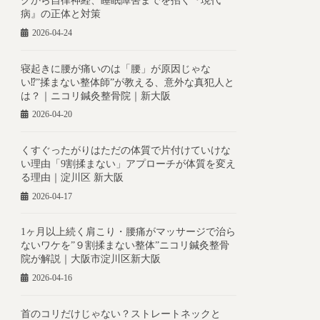
クから自律神経、睡眠障害までを招く『現代
病』の正体と対策
2026-04-24
寝起きに腰が痛いのは「腰」が原因じゃな
い⁉︎”揉まない整体師”が教える、意外な真犯人と
は？｜ニコリ鍼灸整骨院｜新大阪
2026-04-20
くすぐったがりはただの体質で片付けていけな
い理由「9割揉まない」アプローチが体質を変え
る理由｜淀川区 新大阪
2026-04-17
1ヶ月以上続く肩こり・腰痛がマッサージで治ら
ないワケを”９割揉まない整体”ニコリ鍼灸整骨
院が解説｜大阪市淀川区新大阪
2026-04-16
首のコリだけじゃない？ストレートネックと