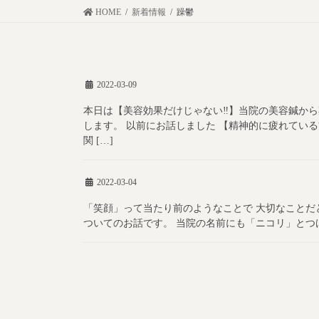
コ
ナ
HOME
新着情報
躁鬱
ン
ビ
テ
ゲ
ン
ー
2022-03-09
ツ
シ
に
ョ
本日は【美容効果だけじゃない‼︎】当院の美容鍼か
します。 以前にお話しました 【精神的に疲れている
移
ン
関 […]
動
に
移
2022-03-04
動
「笑顔」って当たり前のようなことで 大切なことだ
ついてのお話です。 当院の名前にも「ニコリ」とつけていま