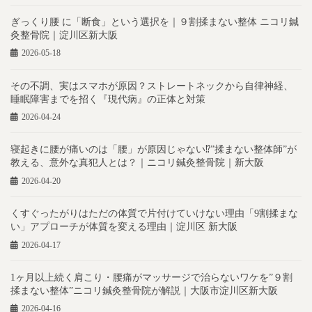
ぎっくり腰 に「断食」という選択を｜９割揉まない整体 ニコリ鍼
灸整骨院｜淀川区新大阪
2026-05-18
その不調、実はスマホが原因？ストレートネックから自律神経、
睡眠障害までを招く『現代病』の正体と対策
2026-04-24
寝起きに腰が痛いのは「腰」が原因じゃない⁉︎”揉まない整体師”が
教える、意外な真犯人とは？｜ニコリ鍼灸整骨院｜新大阪
2026-04-20
くすぐったがりはただの体質で片付けていけない理由「9割揉まな
い」アプローチが体質を変える理由｜淀川区 新大阪
2026-04-17
1ヶ月以上続く肩こり・腰痛がマッサージで治らないワケを”９割
揉まない整体”ニコリ鍼灸整骨院が解説｜大阪市淀川区新大阪
2026-04-16