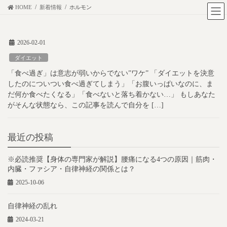
コ
ナ
HOME
新着情報
ホルモン
ン
ビ
テ
ゲ
2026-02-01
ン
ー
ツ
シ
ダイエット
に
ョ
「食べ過ぎ」は意志が弱いからでない”ワケ” 「ダイエットを決意
移
ン
したのについつい食べ過ぎてしまう」「お腹いっぱいなのに、ま
動
に
だ何か食べたくなる」「食べないと落ち着かない…」 もしあなた
がそんな状態なら、この記事を読んで自分を […]
移
動
最近の投稿
※必読推奨【身体の専門家が解説】腰痛になる4つの原因｜筋肉・
内臓・ファシア・自律神経の関係とは？
2025-10-06
自律神経の乱れ
2024-03-21