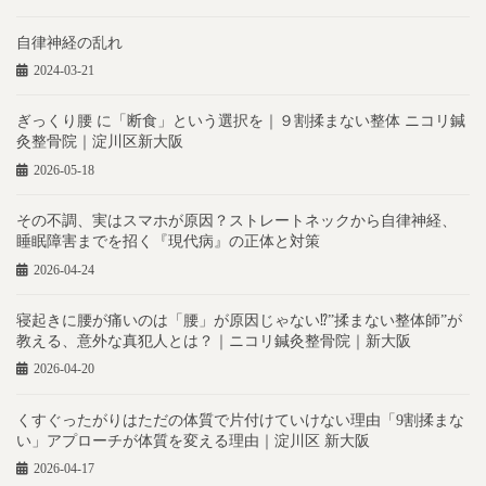
自律神経の乱れ
2024-03-21
ぎっくり腰 に「断食」という選択を｜９割揉まない整体 ニコリ鍼
灸整骨院｜淀川区新大阪
2026-05-18
その不調、実はスマホが原因？ストレートネックから自律神経、
睡眠障害までを招く『現代病』の正体と対策
2026-04-24
寝起きに腰が痛いのは「腰」が原因じゃない⁉︎”揉まない整体師”が
教える、意外な真犯人とは？｜ニコリ鍼灸整骨院｜新大阪
2026-04-20
くすぐったがりはただの体質で片付けていけない理由「9割揉まな
い」アプローチが体質を変える理由｜淀川区 新大阪
2026-04-17