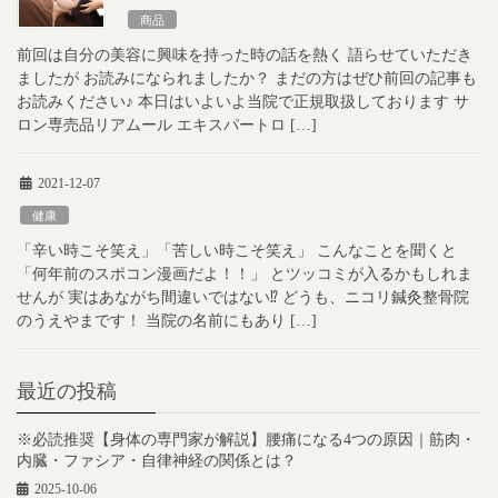
商品
前回は自分の美容に興味を持った時の話を熱く 語らせていただき
ましたが お読みになられましたか？ まだの方はぜひ前回の記事も
お読みください♪ 本日はいよいよ当院で正規取扱しております サ
ロン専売品リアムール エキスパートロ […]
2021-12-07
健康
「辛い時こそ笑え」「苦しい時こそ笑え」 こんなことを聞くと
「何年前のスポコン漫画だよ！！」 とツッコミが入るかもしれま
せんが 実はあながち間違いではない⁉︎ どうも、ニコリ鍼灸整骨院
のうえやまです！ 当院の名前にもあり […]
最近の投稿
※必読推奨【身体の専門家が解説】腰痛になる4つの原因｜筋肉・
内臓・ファシア・自律神経の関係とは？
2025-10-06