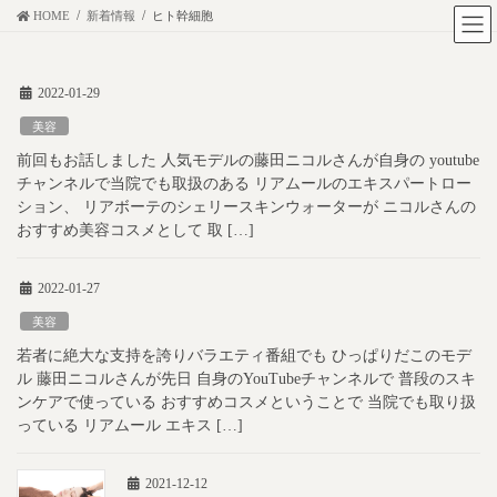
コ
ナ
HOME
新着情報
ヒト幹細胞
ン
ビ
テ
ゲ
2022-01-29
ン
ー
ツ
シ
美容
に
ョ
前回もお話しました 人気モデルの藤田ニコルさんが自身の youtube
移
ン
チャンネルで当院でも取扱のある リアムールのエキスパートロー
動
に
ション、 リアボーテのシェリースキンウォーターが ニコルさんの
おすすめ美容コスメとして 取 […]
移
動
2022-01-27
美容
若者に絶大な支持を誇りバラエティ番組でも ひっぱりだこのモデ
ル 藤田ニコルさんが先日 自身のYouTubeチャンネルで 普段のスキ
ンケアで使っている おすすめコスメということで 当院でも取り扱
っている リアムール エキス […]
2021-12-12