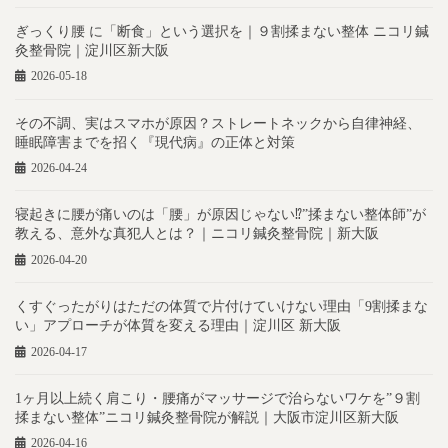
ぎっくり腰 に「断食」という選択を｜９割揉まない整体 ニコリ鍼
灸整骨院｜淀川区新大阪
2026-05-18
その不調、実はスマホが原因？ストレートネックから自律神経、
睡眠障害までを招く『現代病』の正体と対策
2026-04-24
寝起きに腰が痛いのは「腰」が原因じゃない⁉︎”揉まない整体師”が
教える、意外な真犯人とは？｜ニコリ鍼灸整骨院｜新大阪
2026-04-20
くすぐったがりはただの体質で片付けていけない理由「9割揉まな
い」アプローチが体質を変える理由｜淀川区 新大阪
2026-04-17
1ヶ月以上続く肩こり・腰痛がマッサージで治らないワケを”９割
揉まない整体”ニコリ鍼灸整骨院が解説｜大阪市淀川区新大阪
2026-04-16