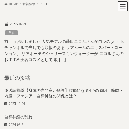
コ
ナ
HOME
新着情報
アトピー
ン
ビ
テ
ゲ
2022-01-29
ン
ー
ツ
シ
美容
に
ョ
前回もお話しました 人気モデルの藤田ニコルさんが自身の youtube
移
ン
チャンネルで当院でも取扱のある リアムールのエキスパートロー
動
に
ション、 リアボーテのシェリースキンウォーターが ニコルさんの
おすすめ美容コスメとして 取 […]
移
動
最近の投稿
※必読推奨【身体の専門家が解説】腰痛になる4つの原因｜筋肉・
内臓・ファシア・自律神経の関係とは？
2025-10-06
自律神経の乱れ
2024-03-21