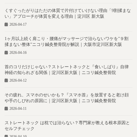
くすぐったがりはただの体質で片付けていけない理由「9割揉まな
い」アプローチが体質を変える理由｜淀川区 新大阪
2026-04-17
1ヶ月以上続く肩こり・腰痛がマッサージで治らないワケを”９割
揉まない整体”ニコリ鍼灸整骨院が解説｜大阪市淀川区新大阪
2026-04-16
首のコリだけじゃない？ストレートネックと『食いしばり』自律
神経の知られざる関係｜淀川区新大阪｜ニコリ鍼灸整骨院
2026-04-12
その疲れ、スマホのせいかも？『スマホ首』を放置すると老け顔
や手のしびれの原因に｜淀川区新大阪｜ニコリ鍼灸整骨院
2026-04-11
ストレートネック は枕では治らない？専門家が教える根本原因と
セルフチェック
2026-04-10