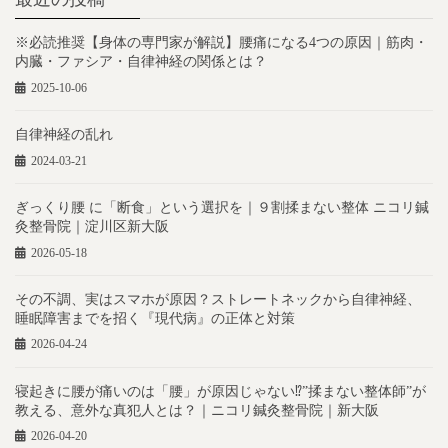
※必読推奨【身体の専門家が解説】腰痛になる4つの原因｜筋肉・
内臓・ファシア・自律神経の関係とは？
2025-10-06
自律神経の乱れ
2024-03-21
ぎっくり腰 に「断食」という選択を｜９割揉まない整体 ニコリ鍼
灸整骨院｜淀川区新大阪
2026-05-18
その不調、実はスマホが原因？ストレートネックから自律神経、
睡眠障害までを招く『現代病』の正体と対策
2026-04-24
寝起きに腰が痛いのは「腰」が原因じゃない⁉︎”揉まない整体師”が
教える、意外な真犯人とは？｜ニコリ鍼灸整骨院｜新大阪
2026-04-20