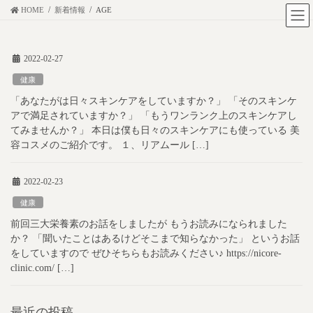
コ
ナ
HOME
新着情報
AGE
ン
ビ
テ
ゲ
2022-02-27
ン
ー
ツ
シ
健康
に
ョ
「あなたがは日々スキンケアをしていますか？」 「そのスキンケ
移
ン
アで満足されていますか？」 「もうワンランク上のスキンケアし
動
に
てみませんか？」 本日は僕も日々のスキンケアにも使っている 美
容コスメのご紹介です。 １、リアムール […]
移
動
2022-02-23
健康
前回三大栄養素のお話をしましたが もうお読みになられました
か？ 「聞いたことはあるけどそこまで知らなかった」 というお話
をしていますので ぜひそちらもお読みください♪ https://nicore-
clinic.com/ […]
最近の投稿