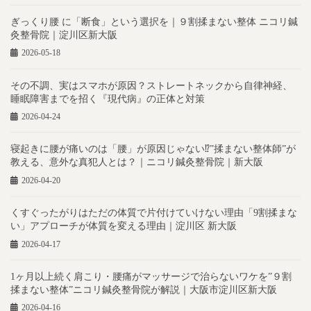
ぎっくり腰 に「断食」という選択を｜９割揉まない整体 ニコリ鍼
灸整骨院｜淀川区新大阪
2026-05-18
その不調、実はスマホが原因？ストレートネックから自律神経、
睡眠障害までを招く『現代病』の正体と対策
2026-04-24
寝起きに腰が痛いのは「腰」が原因じゃない⁉︎”揉まない整体師”が
教える、意外な真犯人とは？｜ニコリ鍼灸整骨院｜新大阪
2026-04-20
くすぐったがりはただの体質で片付けていけない理由「9割揉まな
い」アプローチが体質を変える理由｜淀川区 新大阪
2026-04-17
1ヶ月以上続く肩こり・腰痛がマッサージで治らないワケを”９割
揉まない整体”ニコリ鍼灸整骨院が解説｜大阪市淀川区新大阪
2026-04-16