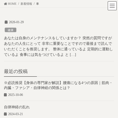
コ
ナ
HOME
新着情報
車
ン
ビ
テ
ゲ
2026-01-29
ン
ー
ツ
シ
健康
に
ョ
あなたは自身のメンテナンスをしていますか？ 突然の質問ですが
移
ン
あなたの人生にとって 非常に重要なことですので最後まで読んで
動
に
いただくことを推奨します。 整体に通っているよ 定期的に運動し
ているよ 食事には気をつけているよ と […]
移
動
最近の投稿
※必読推奨【身体の専門家が解説】腰痛になる4つの原因｜筋肉・
内臓・ファシア・自律神経の関係とは？
2025-10-06
自律神経の乱れ
2024-03-21