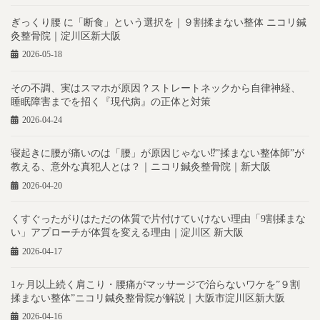
ぎっくり腰 に「断食」という選択を｜９割揉まない整体 ニコリ鍼
灸整骨院｜淀川区新大阪
2026-05-18
その不調、実はスマホが原因？ストレートネックから自律神経、
睡眠障害までを招く『現代病』の正体と対策
2026-04-24
寝起きに腰が痛いのは「腰」が原因じゃない⁉︎”揉まない整体師”が
教える、意外な真犯人とは？｜ニコリ鍼灸整骨院｜新大阪
2026-04-20
くすぐったがりはただの体質で片付けていけない理由「9割揉まな
い」アプローチが体質を変える理由｜淀川区 新大阪
2026-04-17
1ヶ月以上続く肩こり・腰痛がマッサージで治らないワケを”９割
揉まない整体”ニコリ鍼灸整骨院が解説｜大阪市淀川区新大阪
2026-04-16