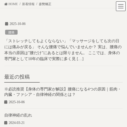
コ
ナ
HOME
新着情報
姿勢矯正
ン
ビ
テ
ゲ
2025-10-06
ン
ー
ツ
シ
腰痛
に
ョ
「ストレッチしてもよくならない」「マッサージをしても次の日
移
ン
には痛みが戻る」 そんな腰痛で悩んでいませんか？ 実は、腰痛の
動
に
本当の原因は”腰だけ”にあるとは限りません。 ここでは、身体の
専門家として10年の臨床で実際に多く見 […]
移
動
最近の投稿
※必読推奨【身体の専門家が解説】腰痛になる4つの原因｜筋肉・
内臓・ファシア・自律神経の関係とは？
2025-10-06
自律神経の乱れ
2024-03-21