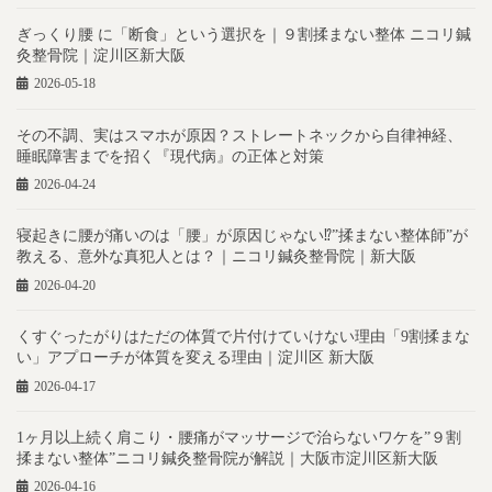
ぎっくり腰 に「断食」という選択を｜９割揉まない整体 ニコリ鍼
灸整骨院｜淀川区新大阪
2026-05-18
その不調、実はスマホが原因？ストレートネックから自律神経、
睡眠障害までを招く『現代病』の正体と対策
2026-04-24
寝起きに腰が痛いのは「腰」が原因じゃない⁉︎”揉まない整体師”が
教える、意外な真犯人とは？｜ニコリ鍼灸整骨院｜新大阪
2026-04-20
くすぐったがりはただの体質で片付けていけない理由「9割揉まな
い」アプローチが体質を変える理由｜淀川区 新大阪
2026-04-17
1ヶ月以上続く肩こり・腰痛がマッサージで治らないワケを”９割
揉まない整体”ニコリ鍼灸整骨院が解説｜大阪市淀川区新大阪
2026-04-16