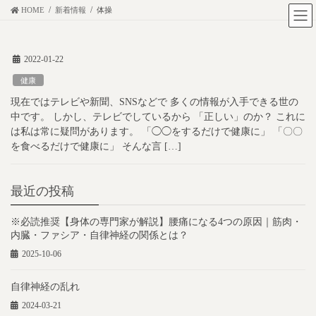
コ
ナ
HOME
新着情報
体操
ン
ビ
テ
ゲ
2022-01-22
ン
ー
ツ
シ
健康
に
ョ
現在ではテレビや新聞、SNSなどで 多くの情報が入手できる世の
移
ン
中です。 しかし、テレビでしているから 「正しい」のか？ これに
動
に
は私は常に疑問があります。 「◯◯をするだけで健康に」 「〇〇
を食べるだけで健康に」 そんな言 […]
移
動
最近の投稿
※必読推奨【身体の専門家が解説】腰痛になる4つの原因｜筋肉・
内臓・ファシア・自律神経の関係とは？
2025-10-06
自律神経の乱れ
2024-03-21